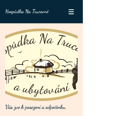
Hospůdka Na Trucovně
Vás zve k posezení a odpočinku.